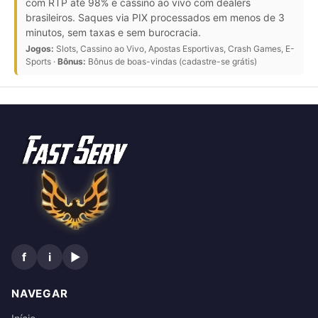
com RTP até 98% e cassino ao vivo com dealers
brasileiros. Saques via PIX processados em menos de 3
minutos, sem taxas e sem burocracia.
Jogos:
Slots, Cassino ao Vivo, Apostas Esportivas, Crash Games, E-
Sports ·
Bônus:
Bônus de boas-vindas (cadastre-se grátis)
NAVEGAR