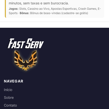
minutos, sem taxas e sem burocracia.
Jogos:
Slots, Cassino ao Vivo, Apostas Esportivas, Crash Games, E-
Sports ·
Bônus:
Bônus de boas-vindas (cadastre-se grátis)
NAVEGAR
Início
Sobre
Contato