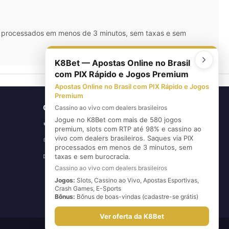
IX processados em menos de 3 minutos, sem taxas e sem
K8Bet — Apostas Online no Brasil
com PIX Rápido e Jogos Premium
Apostas Online no Brasil com PIX Rápido e Jogos
Premium
CONTATO
Cassino ao vivo com dealers brasileiros
Jogue no K8Bet com mais de 580 jogos
(11) 5626-3420
📞
premium, slots com RTP até 98% e cassino ao
vivo com dealers brasileiros. Saques via PIX
(11) 96720-6739
💬
processados em menos de 3 minutos, sem
E-mail
✉
taxas e sem burocracia.
Cassino ao vivo com dealers brasileiros
Jogos:
Slots, Cassino ao Vivo, Apostas Esportivas,
Crash Games, E-Sports
Bônus:
Bônus de boas-vindas (cadastre-se grátis)
Ver oferta da K8Bet