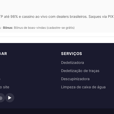
 até 98% e cassino ao vivo com dealers brasileiros. Saques via P
s ·
Bônus:
Bônus de boas-vindas (cadastre-se grátis)
GAR
SERVIÇOS
Dedetizadora
Dedetização de traças
o
Descupinizadora
 site
Limpeza de caixa de água
◎
▶