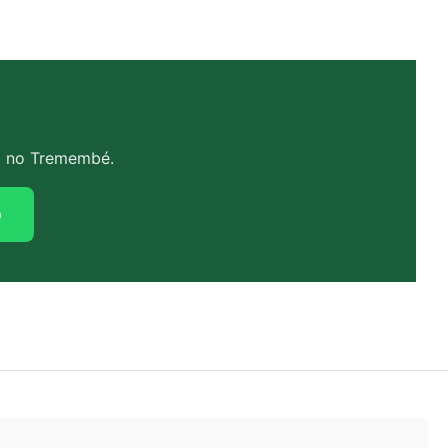
o no Tremembé.
p