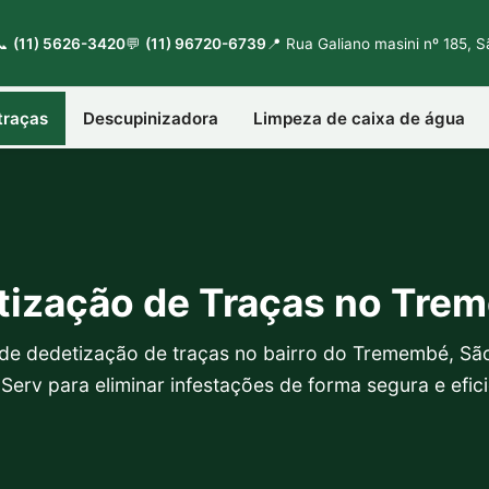
📞
(11) 5626-3420
💬
(11) 96720-6739
📍 Rua Galiano masini nº 185, 
traças
Descupinizadora
Limpeza de caixa de água
tização de Traças no Tre
l de dedetização de traças no bairro do Tremembé, Sã
 Serv para eliminar infestações de forma segura e efici