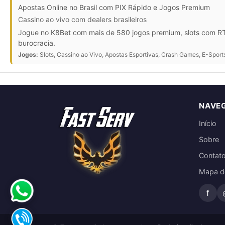
Apostas Online no Brasil com PIX Rápido e Jogos Premium
Cassino ao vivo com dealers brasileiros
Jogue no K8Bet com mais de 580 jogos premium, slots com RTP
burocracia.
Jogos:
Slots, Cassino ao Vivo, Apostas Esportivas, Crash Games, E-Sport
NAVE
Início
Sobre
Contat
Mapa do
f