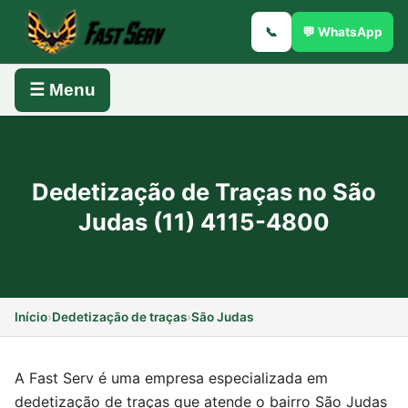
📞
💬 WhatsApp
☰ Menu
Dedetização de Traças no São
Judas (11) 4115-4800
Início
›
Dedetização de traças
›
São Judas
A Fast Serv é uma empresa especializada em
dedetização de traças que atende o bairro São Judas