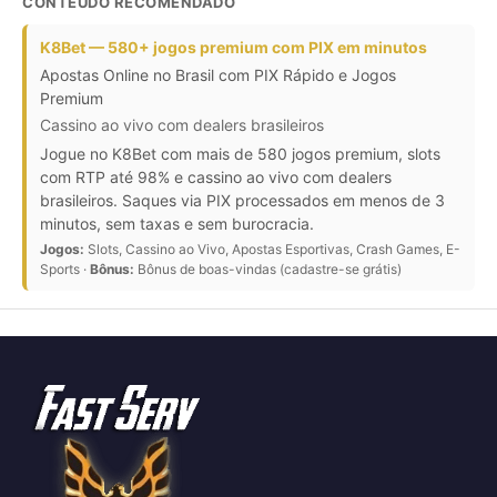
CONTEÚDO RECOMENDADO
K8Bet — 580+ jogos premium com PIX em minutos
Apostas Online no Brasil com PIX Rápido e Jogos
Premium
Cassino ao vivo com dealers brasileiros
Jogue no K8Bet com mais de 580 jogos premium, slots
com RTP até 98% e cassino ao vivo com dealers
brasileiros. Saques via PIX processados em menos de 3
minutos, sem taxas e sem burocracia.
Jogos:
Slots, Cassino ao Vivo, Apostas Esportivas, Crash Games, E-
Sports ·
Bônus:
Bônus de boas-vindas (cadastre-se grátis)