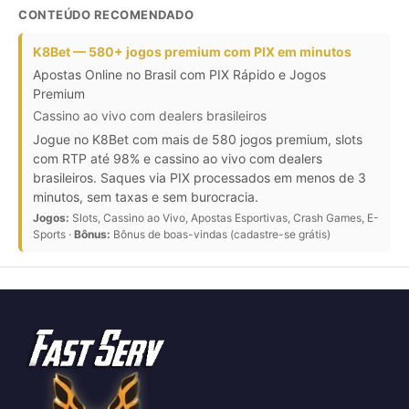
CONTEÚDO RECOMENDADO
K8Bet — 580+ jogos premium com PIX em minutos
Apostas Online no Brasil com PIX Rápido e Jogos
Premium
Cassino ao vivo com dealers brasileiros
Jogue no K8Bet com mais de 580 jogos premium, slots
com RTP até 98% e cassino ao vivo com dealers
brasileiros. Saques via PIX processados em menos de 3
minutos, sem taxas e sem burocracia.
Jogos:
Slots, Cassino ao Vivo, Apostas Esportivas, Crash Games, E-
Sports ·
Bônus:
Bônus de boas-vindas (cadastre-se grátis)