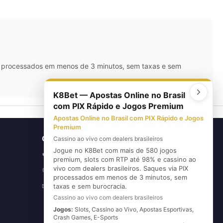
IX processados em menos de 3 minutos, sem taxas e sem
K8Bet — Apostas Online no Brasil
com PIX Rápido e Jogos Premium
Apostas Online no Brasil com PIX Rápido e Jogos
Premium
CONTATO
Cassino ao vivo com dealers brasileiros
Jogue no K8Bet com mais de 580 jogos
(11) 5626-3420
📞
premium, slots com RTP até 98% e cassino ao
vivo com dealers brasileiros. Saques via PIX
(11) 96720-6739
💬
processados em menos de 3 minutos, sem
E-mail
taxas e sem burocracia.
✉
Cassino ao vivo com dealers brasileiros
Jogos:
Slots, Cassino ao Vivo, Apostas Esportivas,
Crash Games, E-Sports