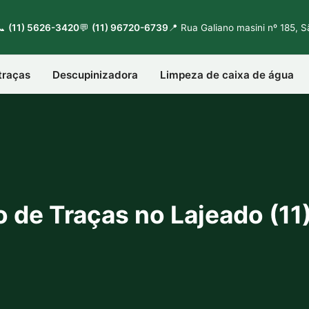
📞
(11) 5626-3420
💬
(11) 96720-6739
📍 Rua Galiano masini nº 185, 
traças
Descupinizadora
Limpeza de caixa de água
o de Traças no Lajeado (1