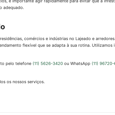
cios, é importante agir rapidamente para evitar que a infest
nto adequado.
do
sidências, comércios e indústrias no Lajeado e arredores. 
endamento flexível que se adapta à sua rotina. Utilizamos 
to pelo telefone
(11) 5626-3420
ou WhatsApp
(11) 96720
os os nossos serviços.