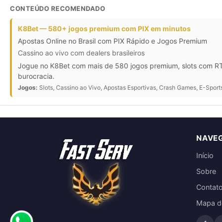
CONTEÚDO RECOMENDADO
K8Bet — 580+ jogos premium com PIX em minutos
Apostas Online no Brasil com PIX Rápido e Jogos Premium
Cassino ao vivo com dealers brasileiros
Jogue no K8Bet com mais de 580 jogos premium, slots com RTP
burocracia.
Jogos:
Slots, Cassino ao Vivo, Apostas Esportivas, Crash Games, E-Sport
NAVE
Início
Sobre
Contat
Mapa do