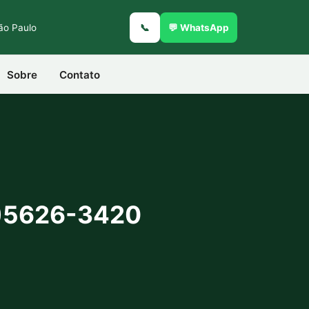
São Paulo
📞
💬 WhatsApp
Sobre
Contato
1)5626-3420