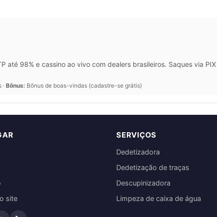
 até 98% e cassino ao vivo com dealers brasileiros. Saques via P
s ·
Bônus:
Bônus de boas-vindas (cadastre-se grátis)
GAR
SERVIÇOS
Dedetizadora
Dedetização de traças
o
Descupinizadora
 site
Limpeza de caixa de água