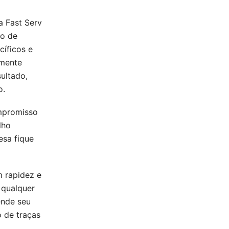
 Fast Serv
to de
cíficos e
amente
ultado,
o.
ompromisso
lho
esa fique
m rapidez e
 qualquer
ende seu
o de traças