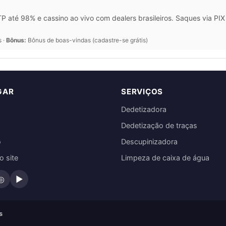
 até 98% e cassino ao vivo com dealers brasileiros. Saques via P
s ·
Bônus:
Bônus de boas-vindas (cadastre-se grátis)
GAR
SERVIÇOS
Dedetizadora
Dedetização de traças
o
Descupinizadora
 site
Limpeza de caixa de água
◎
▶
s