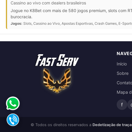
Cassino ao vivo com dealers brasileiros
Jogue no K8Bet com mais de 580 jogos premium, slots com RTP
burocracia.
Jogos:
Slots, Cassino ao Vivo, Apostas Esportivas, Crash Games, E-Sport
NAVE
Início
Sobre
Contat
Mapa do
f
© Todos os direitos reservados a
Dedetização de traça