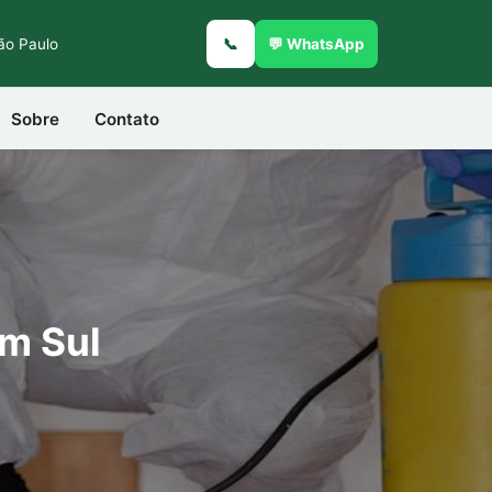
São Paulo
📞
💬 WhatsApp
Sobre
Contato
im Sul