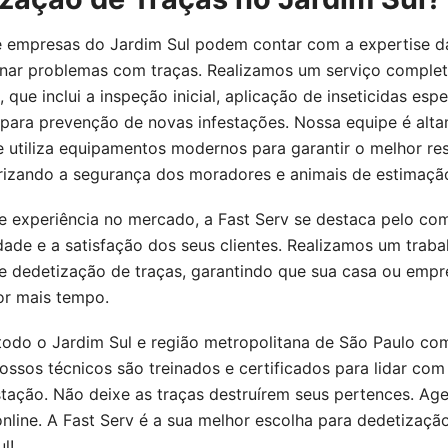
 empresas do Jardim Sul podem contar com a expertise da
onar problemas com traças. Realizamos um serviço comple
 que inclui a inspeção inicial, aplicação de inseticidas espe
 para prevenção de novas infestações. Nossa equipe é alt
e utiliza equipamentos modernos para garantir o melhor res
rizando a segurança dos moradores e animais de estimaçã
 experiência no mercado, a Fast Serv se destaca pelo c
ade e a satisfação dos seus clientes. Realizamos um traba
e dedetização de traças, garantindo que sua casa ou empr
or mais tempo.
odo o Jardim Sul e região metropolitana de São Paulo co
Nossos técnicos são treinados e certificados para lidar com
stação. Não deixe as traças destruírem seus pertences. Ag
nline. A Fast Serv é a sua melhor escolha para dedetizaçã
l!