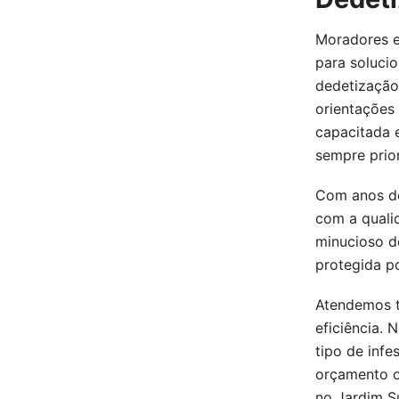
Moradores e
para soluci
dedetização,
orientações
capacitada 
sempre prio
Com anos de
com a qualid
minucioso d
protegida p
Atendemos t
eficiência. 
tipo de infe
orçamento o
no Jardim Su