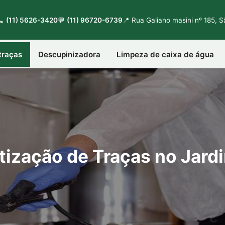
📞
(11) 5626-3420
💬
(11) 96720-6739
📍 Rua Galiano masini nº 185, 
traças
Descupinizadora
Limpeza de caixa de água
ização de Traças no Jard