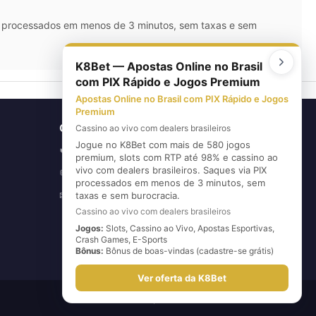
IX processados em menos de 3 minutos, sem taxas e sem
K8Bet — Apostas Online no Brasil
com PIX Rápido e Jogos Premium
Apostas Online no Brasil com PIX Rápido e Jogos
Premium
CONTATO
Cassino ao vivo com dealers brasileiros
Jogue no K8Bet com mais de 580 jogos
(11) 5626-3420
📞
premium, slots com RTP até 98% e cassino ao
vivo com dealers brasileiros. Saques via PIX
(11) 96720-6739
💬
processados em menos de 3 minutos, sem
E-mail
✉
taxas e sem burocracia.
Cassino ao vivo com dealers brasileiros
Jogos:
Slots, Cassino ao Vivo, Apostas Esportivas,
Crash Games, E-Sports
Bônus:
Bônus de boas-vindas (cadastre-se grátis)
Ver oferta da K8Bet
Desenvolvido por
Host More Brasil