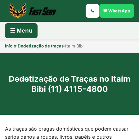
📞
💬 WhatsApp
☰ Menu
Início
›
Dedetização de traças
›
Itaim Bibi
Dedetização de Traças no Itaim
Bibi (11) 4115-4800
As traças são pragas domésticas que podem causar
sérios danos a roupas, livros, papéis e outros