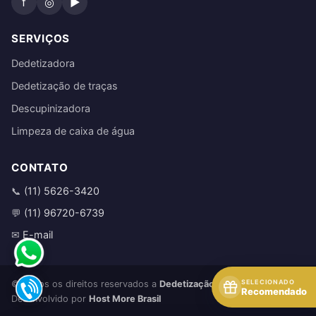
f
◎
▶
SERVIÇOS
Dedetizadora
Dedetização de traças
Descupinizadora
Limpeza de caixa de água
CONTATO
(11) 5626-3420
📞
(11) 96720-6739
💬
E-mail
✉
SELECIONADO
© Todos os direitos reservados a
Dedetização de traças
Recomendado
Desenvolvido por
Host More Brasil