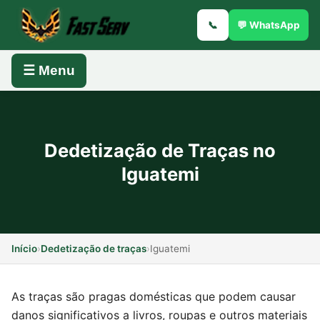
📞
💬 WhatsApp
☰ Menu
Dedetização de Traças no
Iguatemi
Início
›
Dedetização de traças
›
Iguatemi
As traças são pragas domésticas que podem causar
danos significativos a livros, roupas e outros materiais