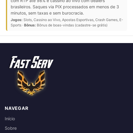
com RTP até 98% e cassino ao vivo com dealers
brasileiros. Saques via PIX processados em menos de 3
minutos, sem taxas e sem burocracia.
Jogos:
Slots, Cassino ao Vivo, Apostas Esportivas, Crash Games, E-
Sports ·
Bônus:
Bônus de boas-vindas (cadastre-se grátis)
NAVEGAR
Início
Sobre