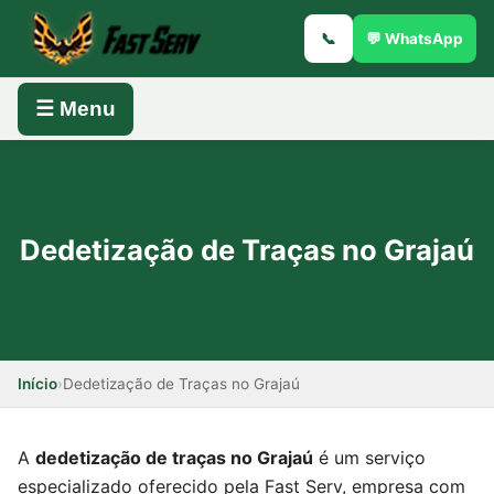
📞
💬 WhatsApp
☰ Menu
Dedetização de Traças no Grajaú
Início
›
Dedetização de Traças no Grajaú
A
dedetização de traças no Grajaú
é um serviço
especializado oferecido pela Fast Serv, empresa com