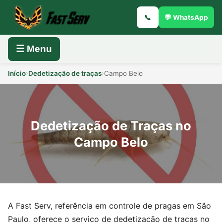
📞
💬 WhatsApp
☰ Menu
Início
›
Dedetização de traças
›
Campo Belo
Dedetização de Traças no
Campo Belo
A Fast Serv, referência em controle de pragas em São
Paulo, oferece o serviço de dedetização de traças no