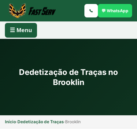
📞
💬 WhatsApp
☰ Menu
Dedetização de Traças no
Brooklin
Início
›
Dedetização de Traças
›
Brooklin