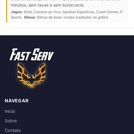
minutos, sem taxas e sem burocracia.
Jogos:
Slots, Cassino ao Vivo, Apostas Esportivas, Crash Games, E-
Sports ·
Bônus:
Bônus de boas-vindas (cadastre-se grátis)
NAVEGAR
Início
Sobre
Contato