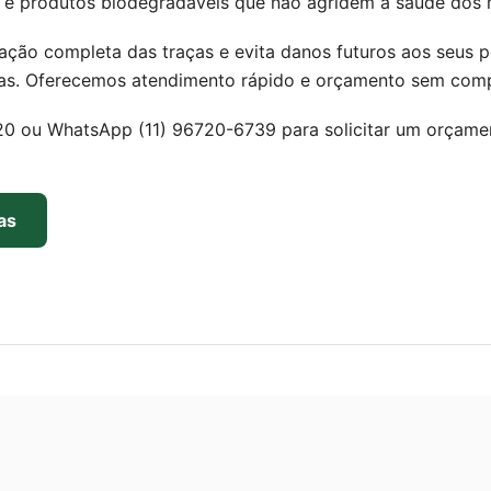
e produtos biodegradáveis que não agridem a saúde dos m
ção completa das traças e evita danos futuros aos seus per
imas. Oferecemos atendimento rápido e orçamento sem com
20 ou WhatsApp (11) 96720-6739 para solicitar um orçamen
as