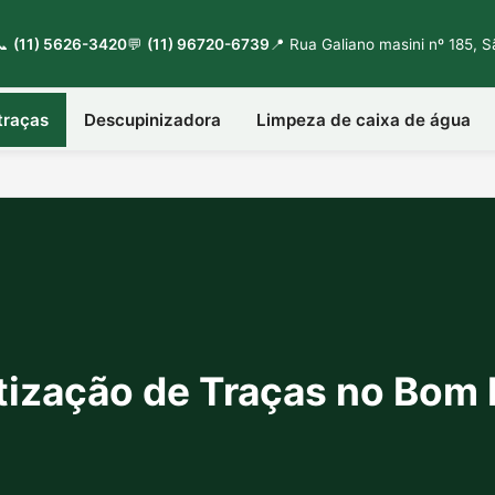
📞
(11) 5626-3420
💬
(11) 96720-6739
📍 Rua Galiano masini nº 185, 
traças
Descupinizadora
Limpeza de caixa de água
ização de Traças no Bom 