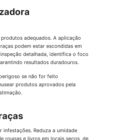
izadora
e produtos adequados. A aplicação
 traças podem estar escondidas em
inspeção detalhada, identifica o foco
garantindo resultados duradouros.
perigoso se não for feito
nusear produtos aprovados pela
estimação.
raças
ir infestações. Reduza a umidade
 roupas e livros em locais secos, de