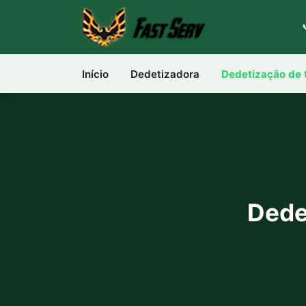
Início
Dedetizadora
Dedetização de 
Dede