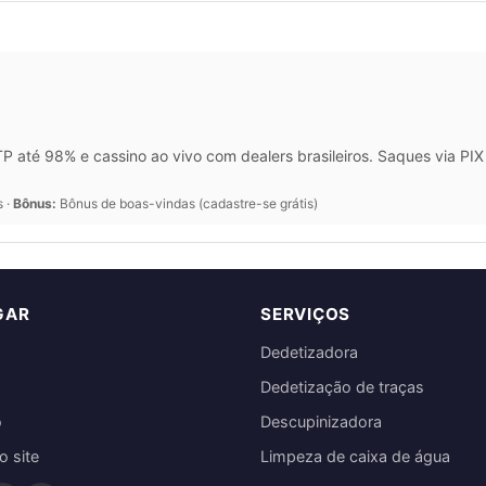
 até 98% e cassino ao vivo com dealers brasileiros. Saques via P
s ·
Bônus:
Bônus de boas-vindas (cadastre-se grátis)
GAR
SERVIÇOS
Dedetizadora
Dedetização de traças
o
Descupinizadora
 site
Limpeza de caixa de água