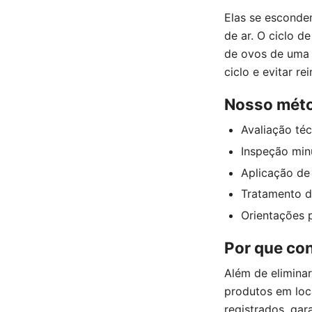
Elas se esconde
de ar. O ciclo 
de ovos de uma s
ciclo e evitar re
Nosso méto
Avaliação téc
Inspeção minu
Aplicação de 
Tratamento de
Orientações p
Por que con
Além de eliminar
produtos em loca
registrados, gar