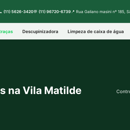
📞
(11) 5626-3420
💬
(11) 96720-6739
📍 Rua Galiano masini nº 185, 
traças
Descupinizadora
Limpeza de caixa de água
 na Vila Matilde
Contro