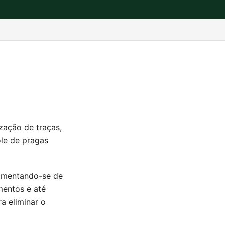
ização de traças,
ole de pragas
limentando-se de
mentos e até
a eliminar o