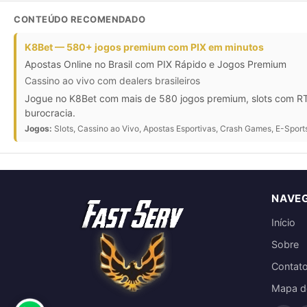
CONTEÚDO RECOMENDADO
K8Bet — 580+ jogos premium com PIX em minutos
Apostas Online no Brasil com PIX Rápido e Jogos Premium
Cassino ao vivo com dealers brasileiros
Jogue no K8Bet com mais de 580 jogos premium, slots com RTP
burocracia.
Jogos:
Slots, Cassino ao Vivo, Apostas Esportivas, Crash Games, E-Sport
NAVE
Início
Sobre
Contat
Mapa do