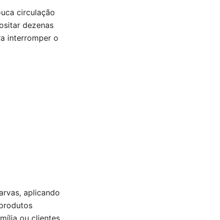
ouca circulação
ositar dezenas
ra interromper o
arvas, aplicando
 produtos
ília ou clientes.