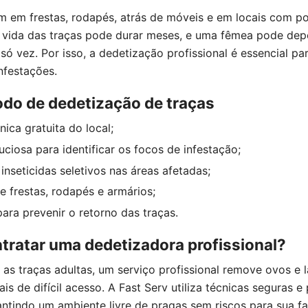
m em frestas, rodapés, atrás de móveis e em locais com p
de vida das traças pode durar meses, e uma fêmea pode dep
ó vez. Por isso, a dedetização profissional é essencial pa
infestações.
do de dedetização de traças
nica gratuita do local;
ciosa para identificar os focos de infestação;
inseticidas seletivos nas áreas afetadas;
 frestas, rodapés e armários;
ara prevenir o retorno das traças.
tratar uma dedetizadora profissional?
 as traças adultas, um serviço profissional remove ovos e l
is de difícil acesso. A Fast Serv utiliza técnicas seguras e
antindo um ambiente livre de pragas sem riscos para sua fam