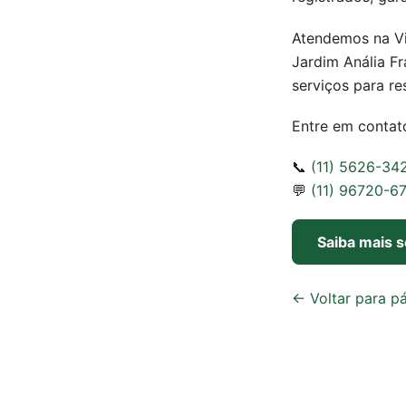
Atendemos na Vi
Jardim Anália F
serviços para re
Entre em contat
📞
(11) 5626-34
💬
(11) 96720-6
Saiba mais s
← Voltar para pá