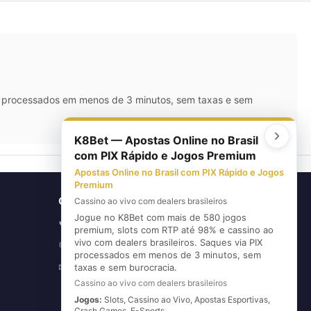
IX processados em menos de 3 minutos, sem taxas e sem
K8Bet — Apostas Online no Brasil
com PIX Rápido e Jogos Premium
Apostas Online no Brasil com PIX Rápido e Jogos
Premium
CONTATO
Cassino ao vivo com dealers brasileiros
Jogue no K8Bet com mais de 580 jogos
(11) 5626-3420
📞
premium, slots com RTP até 98% e cassino ao
vivo com dealers brasileiros. Saques via PIX
(11) 96720-6739
💬
processados em menos de 3 minutos, sem
E-mail
taxas e sem burocracia.
✉
Cassino ao vivo com dealers brasileiros
Jogos:
Slots, Cassino ao Vivo, Apostas Esportivas,
Crash Games, E-Sports