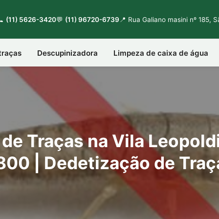
📞
(11) 5626-3420
💬
(11) 96720-6739
📍 Rua Galiano masini nº 185, 
traças
Descupinizadora
Limpeza de caixa de água
de Traças na Vila Leopoldi
800 | Dedetização de Traç