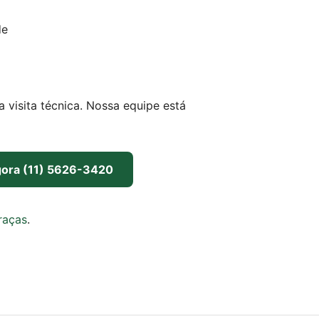
de
isita técnica. Nossa equipe está
gora (11) 5626-3420
raças
.