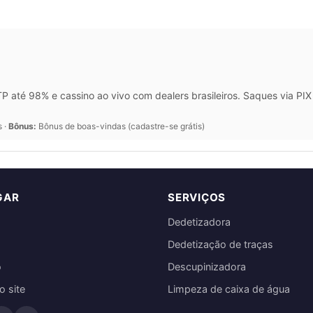
 até 98% e cassino ao vivo com dealers brasileiros. Saques via P
s ·
Bônus:
Bônus de boas-vindas (cadastre-se grátis)
GAR
SERVIÇOS
Dedetizadora
Dedetização de traças
o
Descupinizadora
 site
Limpeza de caixa de água