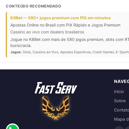
CONTEÚDO RECOMENDADO
K8Bet — 580+ jogos premium com PIX em minutos
Apostas Online no Brasil com PIX Rápido e Jogos Premium
Cassino ao vivo com dealers brasileiros
Jogue no K8Bet com mais de 580 jogos premium, slots com RTP
burocracia.
Jogos:
Slots, Cassino ao Vivo, Apostas Esportivas, Crash Games, E-Sport
NAVE
Início
Sobre
Contat
Mapa do