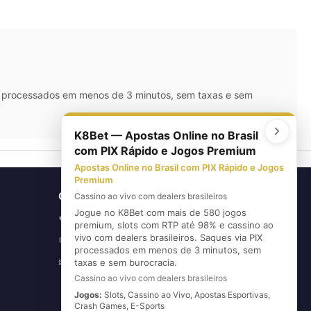
IX processados em menos de 3 minutos, sem taxas e sem
K8Bet — Apostas Online no Brasil
com PIX Rápido e Jogos Premium
Apostas Online no Brasil com PIX Rápido e Jogos
Premium
CONTATO
Cassino ao vivo com dealers brasileiros
Jogue no K8Bet com mais de 580 jogos
(11) 5626-3420
📞
premium, slots com RTP até 98% e cassino ao
vivo com dealers brasileiros. Saques via PIX
(11) 96720-6739
💬
processados em menos de 3 minutos, sem
E-mail
✉
taxas e sem burocracia.
Cassino ao vivo com dealers brasileiros
Jogos:
Slots, Cassino ao Vivo, Apostas Esportivas,
Crash Games, E-Sports