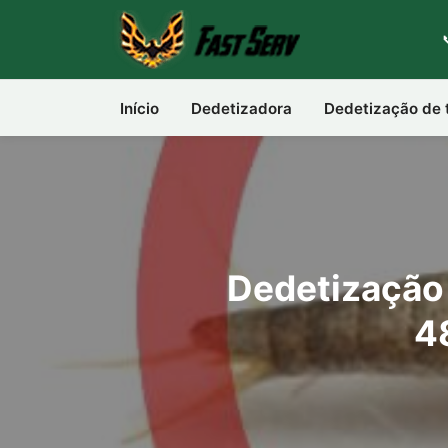
Início
Dedetizadora
Dedetização de 
Dedetização 
4