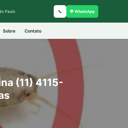
São Paulo
📞
💬 WhatsApp
Sobre
Contato
na (11) 4115-
as