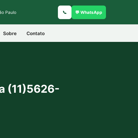
São Paulo
📞
💬 WhatsApp
Sobre
Contato
a (11)5626-