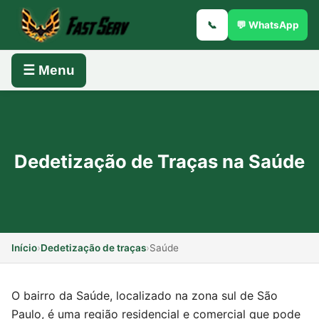
📞
💬 WhatsApp
☰ Menu
Dedetização de Traças na Saúde
Início
›
Dedetização de traças
›
Saúde
O bairro da Saúde, localizado na zona sul de São
Paulo, é uma região residencial e comercial que pode