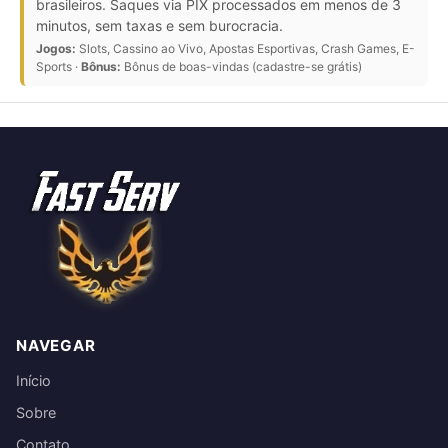
brasileiros. Saques via PIX processados em menos de 3
minutos, sem taxas e sem burocracia.
Jogos:
Slots, Cassino ao Vivo, Apostas Esportivas, Crash Games, E-
Sports ·
Bônus:
Bônus de boas-vindas (cadastre-se grátis)
NAVEGAR
Início
Sobre
Contato