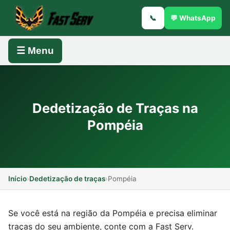
📞
💬 WhatsApp
☰ Menu
Dedetização de Traças na
Pompéia
Início
›
Dedetização de traças
›
Pompéia
Se você está na região da Pompéia e precisa eliminar
traças do seu ambiente, conte com a Fast Serv.