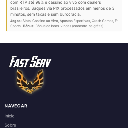
com RTP até 98% e cassino ao vivo com dealers
brasileiros. Saques via PIX processados em menos de 3
minutos, sem taxas e sem burocracia.
Jogos:
Slots, Cassino ao Vivo, Apostas Esportivas, Crash Games, E-
Sports ·
Bônus:
Bônus de boas-vindas (cadastre-se grátis)
NAVEGAR
Início
Sobre