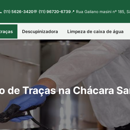
📞
(11) 5626-3420
💬
(11) 96720-6739
📍 Rua Galiano masini nº 185, 
traças
Descupinizadora
Limpeza de caixa de água
o de Traças na Chácara Sa