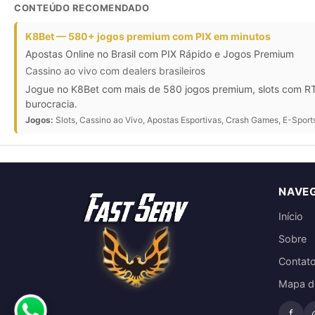
CONTEÚDO RECOMENDADO
K8Bet — 580+ jogos premium com PIX em minutos
Apostas Online no Brasil com PIX Rápido e Jogos Premium
Cassino ao vivo com dealers brasileiros
Jogue no K8Bet com mais de 580 jogos premium, slots com RTP
burocracia.
Jogos:
Slots, Cassino ao Vivo, Apostas Esportivas, Crash Games, E-Sport
NAVE
Início
Sobre
Contat
Mapa do
f