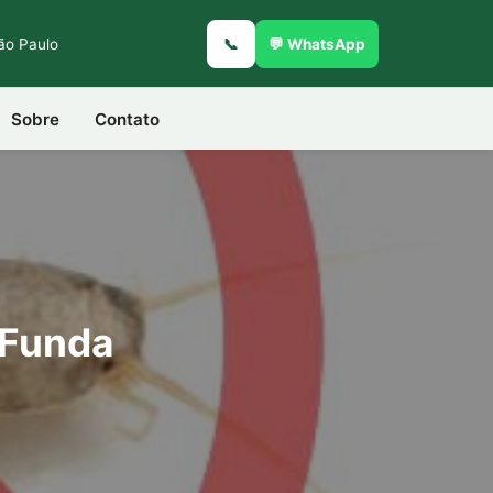
São Paulo
📞
💬 WhatsApp
Sobre
Contato
 Funda