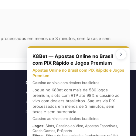
IX processados em menos de 3 minutos, sem taxas e sem
K8Bet — Apostas Online no Brasil
com PIX Rápido e Jogos Premium
Apostas Online no Brasil com PIX Rápido e Jogos
Premium
CONTATO
Cassino ao vivo com dealers brasileiros
Jogue no K8Bet com mais de 580 jogos
(11) 5626-3420
📞
premium, slots com RTP até 98% e cassino ao
vivo com dealers brasileiros. Saques via PIX
(11) 96720-6739
💬
processados em menos de 3 minutos, sem
E-mail
taxas e sem burocracia.
✉
Cassino ao vivo com dealers brasileiros
Jogos:
Slots, Cassino ao Vivo, Apostas Esportivas,
Crash Games, E-Sports
Bônus:
Bônus de boas-vindas (cadastre-se grátis)