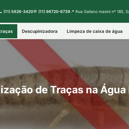
📞
(11) 5626-3420
💬
(11) 96720-6739
📍 Rua Galiano masini nº 185, 
traças
Descupinizadora
Limpeza de caixa de água
ização de Traças na Água