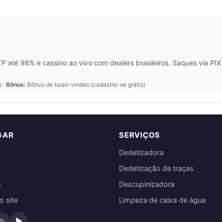
 até 98% e cassino ao vivo com dealers brasileiros. Saques via P
s ·
Bônus:
Bônus de boas-vindas (cadastre-se grátis)
GAR
SERVIÇOS
Dedetizadora
Dedetização de traças
o
Descupinizadora
 site
Limpeza de caixa de água
◎
▶