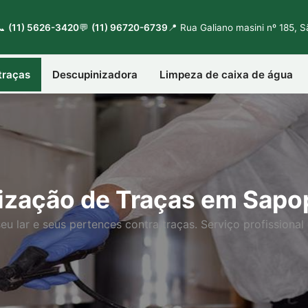
📞
(11) 5626-3420
💬
(11) 96720-6739
📍 Rua Galiano masini nº 185, 
traças
Descupinizadora
Limpeza de caixa de água
ização de Traças em Sap
seu lar e seus pertences contra traças. Serviço profissional 