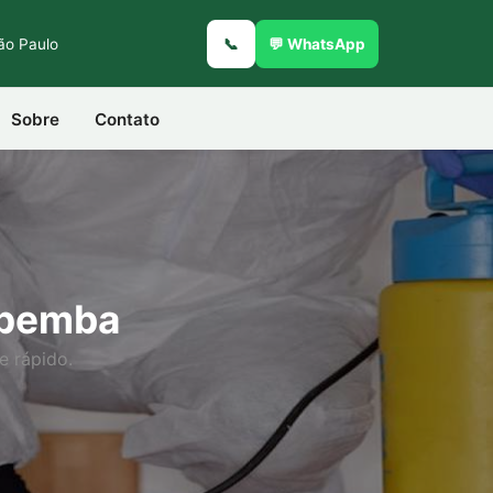
São Paulo
📞
💬 WhatsApp
Sobre
Contato
opemba
e rápido.