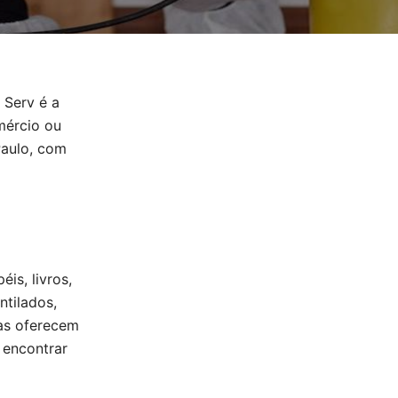
 Serv é a
omércio ou
Paulo, com
is, livros,
ntilados,
gas oferecem
 encontrar