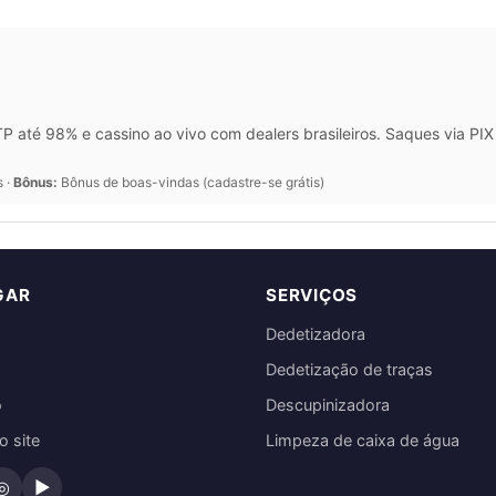
 até 98% e cassino ao vivo com dealers brasileiros. Saques via P
s ·
Bônus:
Bônus de boas-vindas (cadastre-se grátis)
GAR
SERVIÇOS
Dedetizadora
Dedetização de traças
o
Descupinizadora
 site
Limpeza de caixa de água
◎
▶