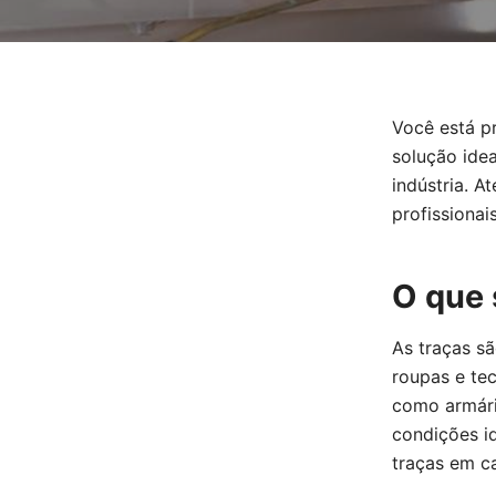
Você está p
solução idea
indústria. 
profissiona
O que 
As traças sã
roupas e te
como armári
condições id
traças em c