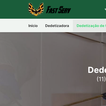
Início
Dedetizadora
Dedetização de 
Dede
(11