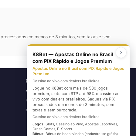
IX processados em menos de 3 minutos, sem taxas e sem
K8Bet — Apostas Online no Brasil
com PIX Rápido e Jogos Premium
Apostas Online no Brasil com PIX Rápido e Jogos
Premium
CONTATO
Cassino ao vivo com dealers brasileiros
Jogue no K8Bet com mais de 580 jogos
(11) 5626-3420
📞
premium, slots com RTP até 98% e cassino ao
vivo com dealers brasileiros. Saques via PIX
(11) 96720-6739
💬
processados em menos de 3 minutos, sem
E-mail
taxas e sem burocracia.
✉
Cassino ao vivo com dealers brasileiros
Jogos:
Slots, Cassino ao Vivo, Apostas Esportivas,
Crash Games, E-Sports
Bônus:
Bônus de boas-vindas (cadastre-se grátis)