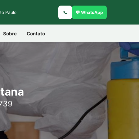
São Paulo
📞
💬 WhatsApp
Sobre
Contato
ntana
6739