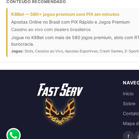
CONTEÚDO RECOMENDADO
K8Bet — 580+ jogos premium com PIX em minutos
Apostas Online no Brasil com PIX Rápido e Jogos Premium
Cassino ao vivo com dealers brasileiros
Jogue no K8Bet com mais de 580 jogos premium, slots com RTP
burocracia.
Jogos:
Slots, Cassino ao Vivo, Apostas Esportivas, Crash Games, E-Sport
NAVE
Início
Sobre
Contat
Mapa do
f