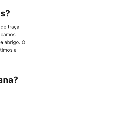
as?
 de traça
licamos
de abrigo. O
ntimos a
tana?