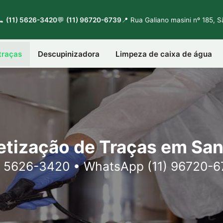
📞
(11) 5626-3420
💬
(11) 96720-6739
📍 Rua Galiano masini nº 185, 
traças
Descupinizadora
Limpeza de caixa de água
tização de Traças em Sa
) 5626-3420 • WhatsApp (11) 96720-