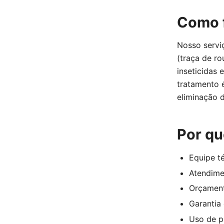
Como f
Nosso serviç
(traça de ro
inseticidas 
tratamento 
eliminação 
Por qu
Equipe té
Atendime
Orçament
Garantia 
Uso de p