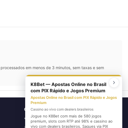
IX processados em menos de 3 minutos, sem taxas e sem
K8Bet — Apostas Online no Brasil
com PIX Rápido e Jogos Premium
Apostas Online no Brasil com PIX Rápido e Jogos
Premium
CONTATO
Cassino ao vivo com dealers brasileiros
Jogue no K8Bet com mais de 580 jogos
(11) 5626-3420
📞
premium, slots com RTP até 98% e cassino ao
vivo com dealers brasileiros. Saques via PIX
(11) 96720-6739
💬