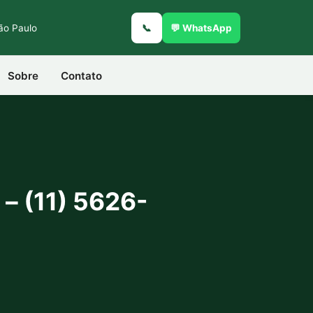
São Paulo
📞
💬 WhatsApp
Sobre
Contato
– (11) 5626-