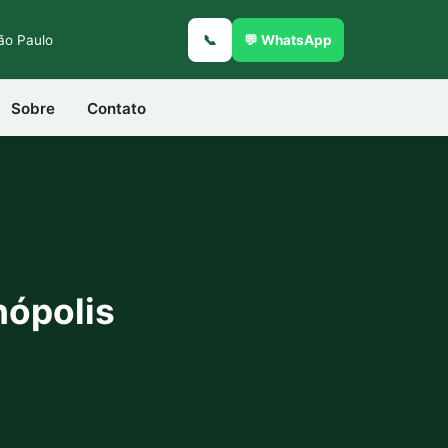
São Paulo
📞
💬 WhatsApp
Sobre
Contato
nópolis