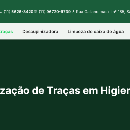
📞
(11) 5626-3420
💬
(11) 96720-6739
📍 Rua Galiano masini nº 185, 
traças
Descupinizadora
Limpeza de caixa de água
zação de Traças em Higie