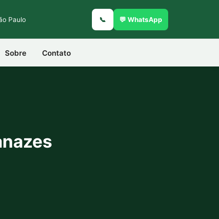
São Paulo
📞
💬 WhatsApp
Sobre
Contato
anazes