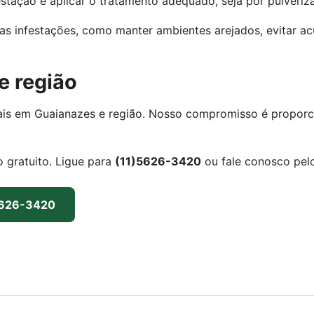
festação e aplicar o tratamento adequado, seja por pulveri
as infestações, como manter ambientes arejados, evitar ac
e região
ais em Guaianazes e região. Nosso compromisso é proporci
 gratuito. Ligue para
(11)5626-3420
ou fale conosco pel
5626-3420