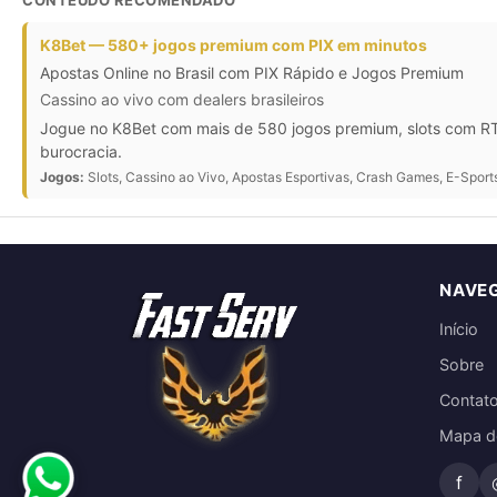
CONTEÚDO RECOMENDADO
K8Bet — 580+ jogos premium com PIX em minutos
Apostas Online no Brasil com PIX Rápido e Jogos Premium
Cassino ao vivo com dealers brasileiros
Jogue no K8Bet com mais de 580 jogos premium, slots com RTP
burocracia.
Jogos:
Slots, Cassino ao Vivo, Apostas Esportivas, Crash Games, E-Sport
NAVE
Início
Sobre
Contat
Mapa do
f