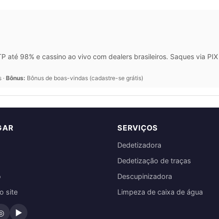
 até 98% e cassino ao vivo com dealers brasileiros. Saques via P
s ·
Bônus:
Bônus de boas-vindas (cadastre-se grátis)
GAR
SERVIÇOS
Dedetizadora
Dedetização de traças
o
Descupinizadora
 site
Limpeza de caixa de água
◎
▶