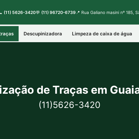
📞
(11) 5626-3420
💬
(11) 96720-6739
📍 Rua Galiano masini nº 185, 
traças
Descupinizadora
Limpeza de caixa de água
ização de Traças em Guai
(11)5626-3420