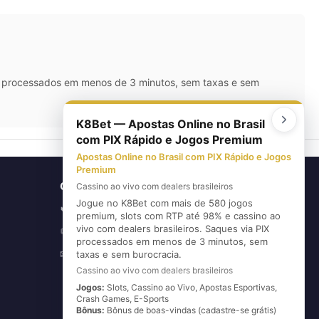
IX processados em menos de 3 minutos, sem taxas e sem
K8Bet — Apostas Online no Brasil
com PIX Rápido e Jogos Premium
Apostas Online no Brasil com PIX Rápido e Jogos
Premium
CONTATO
Cassino ao vivo com dealers brasileiros
Jogue no K8Bet com mais de 580 jogos
(11) 5626-3420
📞
premium, slots com RTP até 98% e cassino ao
vivo com dealers brasileiros. Saques via PIX
(11) 96720-6739
💬
processados em menos de 3 minutos, sem
E-mail
taxas e sem burocracia.
✉
Cassino ao vivo com dealers brasileiros
Jogos:
Slots, Cassino ao Vivo, Apostas Esportivas,
Crash Games, E-Sports
Bônus:
Bônus de boas-vindas (cadastre-se grátis)