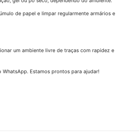
zação, gel ou pó seco, dependendo do ambiente.
úmulo de papel e limpar regularmente armários e
onar um ambiente livre de traças com rapidez e
o WhatsApp. Estamos prontos para ajudar!