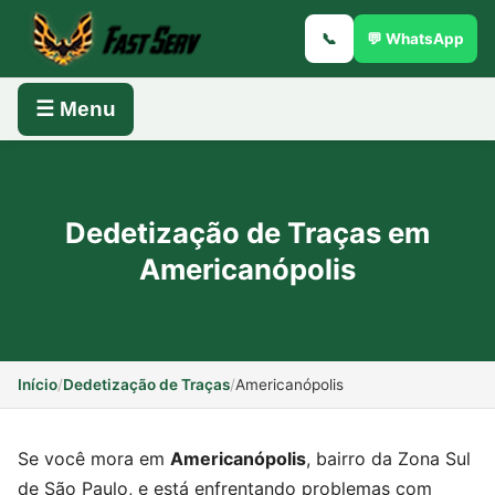
📞
💬 WhatsApp
☰ Menu
Dedetização de Traças em
Americanópolis
Início
/
Dedetização de Traças
/
Americanópolis
Se você mora em
Americanópolis
, bairro da Zona Sul
de São Paulo, e está enfrentando problemas com